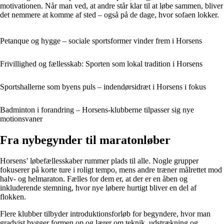
motivationen. Når man ved, at andre står klar til at løbe sammen, bliver
det nemmere at komme af sted – også på de dage, hvor sofaen lokker.
Petanque og hygge – sociale sportsformer vinder frem i Horsens
Frivillighed og fællesskab: Sporten som lokal tradition i Horsens
Sportshallerne som byens puls – indendørsidræt i Horsens i fokus
Badminton i forandring – Horsens-klubberne tilpasser sig nye
motionsvaner
Fra nybegynder til maratonløber
Horsens’ løbefællesskaber rummer plads til alle. Nogle grupper
fokuserer på korte ture i roligt tempo, mens andre træner målrettet mod
halv- og helmaraton. Fælles for dem er, at der er en åben og
inkluderende stemning, hvor nye løbere hurtigt bliver en del af
flokken.
Flere klubber tilbyder introduktionsforløb for begyndere, hvor man
gradvist bygger formen op og lærer om teknik, udstrækning og