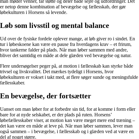
man møder venner, får støtte og deler både sejre og udfordringer. Det
er netop denne kombination af bevægelse og fællesskab, der gør
løbekulturen i Horsens så levende.
Løb som livsstil og mental balance
Ud over de fysiske fordele oplever mange, at løb giver ro i sindet. En
tur i løbeskoene kan være en pause fra hverdagens krav – et frirum,
hvor tankerne falder på plads. Når man løber sammen med andre,
bliver det samtidig en måde at dele glæden ved bevægelse og natur.
Flere undersøgelser peger på, at motion i fællesskab kan styrke både
trivsel og livskvalitet. Det mærkes tydeligt i Horsens, hvor
løbekulturen er vokset i takt med, at flere søger sunde og meningsfulde
fællesskaber.
En bevægelse, der fortsætter
Uanset om man løber for at forbedre sin tid, for at komme i form eller
bare for at nyde selskabet, er der plads på ruten. Horsens’
løbefællesskaber viser, at motion kan være meget mere end træning –
det kan være en måde at leve på. Når man løber sammen, lever man
også sammen – i bevægelse, i fællesskab og i glæden ved at være en
del af noget større.