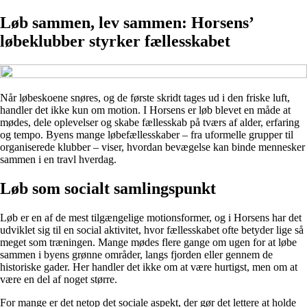
Løb sammen, lev sammen: Horsens’
løbeklubber styrker fællesskabet
Når løbeskoene snøres, og de første skridt tages ud i den friske luft,
handler det ikke kun om motion. I Horsens er løb blevet en måde at
mødes, dele oplevelser og skabe fællesskab på tværs af alder, erfaring
og tempo. Byens mange løbefællesskaber – fra uformelle grupper til
organiserede klubber – viser, hvordan bevægelse kan binde mennesker
sammen i en travl hverdag.
Løb som socialt samlingspunkt
Løb er en af de mest tilgængelige motionsformer, og i Horsens har det
udviklet sig til en social aktivitet, hvor fællesskabet ofte betyder lige så
meget som træningen. Mange mødes flere gange om ugen for at løbe
sammen i byens grønne områder, langs fjorden eller gennem de
historiske gader. Her handler det ikke om at være hurtigst, men om at
være en del af noget større.
For mange er det netop det sociale aspekt, der gør det lettere at holde