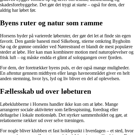
skadesforebyggelse. Det gør det trygt at starte – også for dem, der
aldrig har løbet før.
Byens ruter og natur som ramme
Horsens byder på varierede løberuter, der gør det let at finde sin egen
favorit. Den gamle banesti mod Silkeborg, stierne omkring Bygholm
Sø og de grønne områder ved Nørrestrand er blandt de mest populære
steder at løbe. Her kan man kombinere motion med naturoplevelser og
frisk luft – og måske endda et glimt af solopgangen over fjorden.
For dem, der foretrækker byens puls, er der også mange muligheder.
En aftentur gennem midtbyen eller langs havneområdet giver en helt
anden stemning, hvor lys, lyd og liv bliver en del af oplevelsen.
Fællesskab ud over løbeturen
Løbeklubberne i Horsens handler ikke kun om at løbe. Mange
arrangerer sociale aktiviteter som fællesspisning, foredrag eller
deltagelse i lokale motionsløb. Det styrker sammenholdet og gør, at
relationerne rækker ud over selve træningen.
For nogle bliver klubben et fast holdepunkt i hverdagen – et sted, hvor