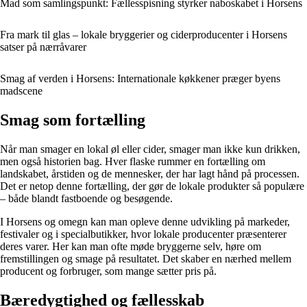
Mad som samlingspunkt: Fællesspisning styrker naboskabet i Horsens
Fra mark til glas – lokale bryggerier og ciderproducenter i Horsens
satser på nærråvarer
Smag af verden i Horsens: Internationale køkkener præger byens
madscene
Smag som fortælling
Når man smager en lokal øl eller cider, smager man ikke kun drikken,
men også historien bag. Hver flaske rummer en fortælling om
landskabet, årstiden og de mennesker, der har lagt hånd på processen.
Det er netop denne fortælling, der gør de lokale produkter så populære
– både blandt fastboende og besøgende.
I Horsens og omegn kan man opleve denne udvikling på markeder,
festivaler og i specialbutikker, hvor lokale producenter præsenterer
deres varer. Her kan man ofte møde bryggerne selv, høre om
fremstillingen og smage på resultatet. Det skaber en nærhed mellem
producent og forbruger, som mange sætter pris på.
Bæredygtighed og fællesskab