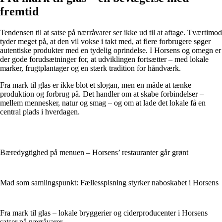
fremtid
Tendensen til at satse på nærråvarer ser ikke ud til at aftage. Tværtimod
tyder meget på, at den vil vokse i takt med, at flere forbrugere søger
autentiske produkter med en tydelig oprindelse. I Horsens og omegn er
der gode forudsætninger for, at udviklingen fortsætter – med lokale
marker, frugtplantager og en stærk tradition for håndværk.
Fra mark til glas er ikke blot et slogan, men en måde at tænke
produktion og forbrug på. Det handler om at skabe forbindelser –
mellem mennesker, natur og smag – og om at lade det lokale få en
central plads i hverdagen.
Bæredygtighed på menuen – Horsens’ restauranter går grønt
Mad som samlingspunkt: Fællesspisning styrker naboskabet i Horsens
Fra mark til glas – lokale bryggerier og ciderproducenter i Horsens
satser på nærråvarer