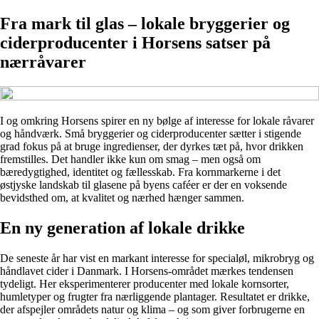
Fra mark til glas – lokale bryggerier og
ciderproducenter i Horsens satser på
nærråvarer
I og omkring Horsens spirer en ny bølge af interesse for lokale råvarer
og håndværk. Små bryggerier og ciderproducenter sætter i stigende
grad fokus på at bruge ingredienser, der dyrkes tæt på, hvor drikken
fremstilles. Det handler ikke kun om smag – men også om
bæredygtighed, identitet og fællesskab. Fra kornmarkerne i det
østjyske landskab til glasene på byens caféer er der en voksende
bevidsthed om, at kvalitet og nærhed hænger sammen.
En ny generation af lokale drikke
De seneste år har vist en markant interesse for specialøl, mikrobryg og
håndlavet cider i Danmark. I Horsens-området mærkes tendensen
tydeligt. Her eksperimenterer producenter med lokale kornsorter,
humletyper og frugter fra nærliggende plantager. Resultatet er drikke,
der afspejler områdets natur og klima – og som giver forbrugerne en