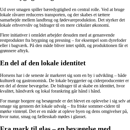
Ud over smagen spiller bæredygtighed en central rolle. Ved at bruge
lokale råvarer reduceres transporten, og der skabes et tættere
samarbejde mellem landbrug og fødevareproduktion. Det styrker det
lokale erhvervsliv og bidrager til en mere cirkulær økonomi.
Flere initiativer i området arbejder desuden med at genanvende
restprodukter fra brygning og presning – for eksempel som dyrefoder
eller i bagværk. På den måde bliver intet spildt, og produktionen får et
grønnere aftryk.
En del af den lokale identitet
Horsens har i de seneste år markeret sig som en by i udvikling – både
kulturelt og gastronomisk. De lokale bryggerier og ciderproducenter er
en del af denne bevægelse. De bidrager til at skabe en identitet, hvor
kvalitet, håndværk og lokal forankring går hånd i hånd.
For mange borgere og besøgende er det blevet en oplevelse i sig selv at
smage sig gennem det lokale udvalg – fra friske sommer-cidere til
mørke vinterøl. Det er en måde at opleve byen og dens omgivelser på,
hvor natur, smag og fællesskab mødes i glasset.
Fra mark til glas – en bevægelse med