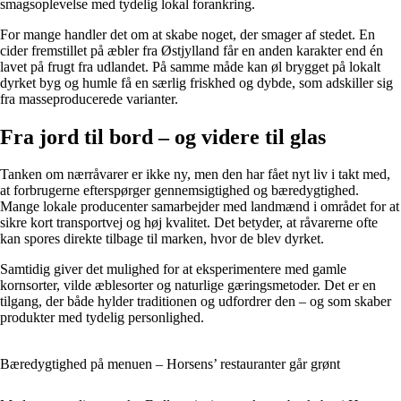
smagsoplevelse med tydelig lokal forankring.
For mange handler det om at skabe noget, der smager af stedet. En
cider fremstillet på æbler fra Østjylland får en anden karakter end én
lavet på frugt fra udlandet. På samme måde kan øl brygget på lokalt
dyrket byg og humle få en særlig friskhed og dybde, som adskiller sig
fra masseproducerede varianter.
Fra jord til bord – og videre til glas
Tanken om nærråvarer er ikke ny, men den har fået nyt liv i takt med,
at forbrugerne efterspørger gennemsigtighed og bæredygtighed.
Mange lokale producenter samarbejder med landmænd i området for at
sikre kort transportvej og høj kvalitet. Det betyder, at råvarerne ofte
kan spores direkte tilbage til marken, hvor de blev dyrket.
Samtidig giver det mulighed for at eksperimentere med gamle
kornsorter, vilde æblesorter og naturlige gæringsmetoder. Det er en
tilgang, der både hylder traditionen og udfordrer den – og som skaber
produkter med tydelig personlighed.
Bæredygtighed på menuen – Horsens’ restauranter går grønt